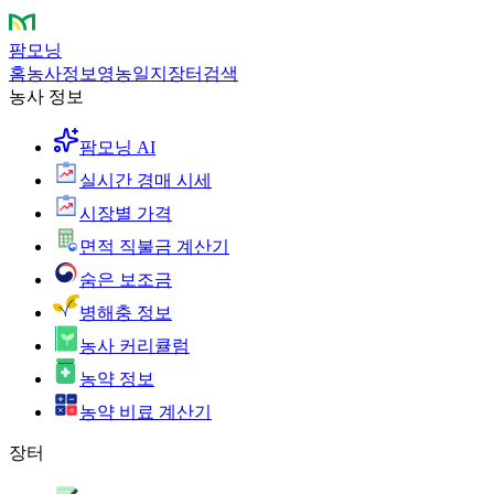
팜모닝
홈
농사정보
영농일지
장터
검색
농사 정보
팜모닝 AI
실시간 경매 시세
시장별 가격
면적 직불금 계산기
숨은 보조금
병해충 정보
농사 커리큘럼
농약 정보
농약 비료 계산기
장터