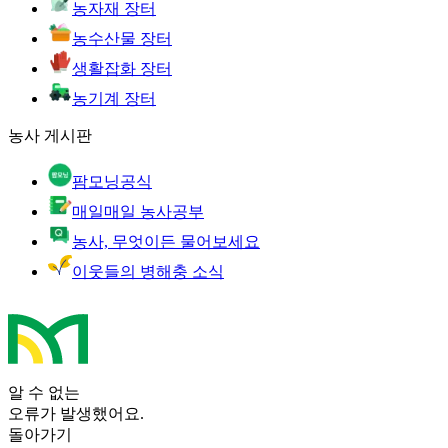
농자재 장터
농수산물 장터
생활잡화 장터
농기계 장터
농사 게시판
팜모닝공식
매일매일 농사공부
농사, 무엇이든 물어보세요
이웃들의 병해충 소식
알 수 없는
오류가 발생했어요.
돌아가기