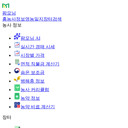
팜모닝
홈
농사정보
영농일지
장터
검색
농사 정보
팜모닝 AI
실시간 경매 시세
시장별 가격
면적 직불금 계산기
숨은 보조금
병해충 정보
농사 커리큘럼
농약 정보
농약 비료 계산기
장터