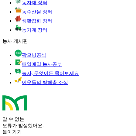
농자재 장터
농수산물 장터
생활잡화 장터
농기계 장터
농사 게시판
팜모닝공식
매일매일 농사공부
농사, 무엇이든 물어보세요
이웃들의 병해충 소식
알 수 없는
오류가 발생했어요.
돌아가기