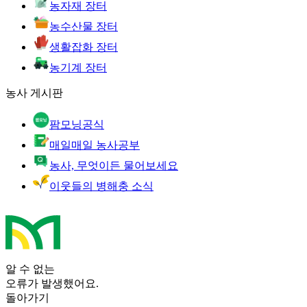
농자재 장터
농수산물 장터
생활잡화 장터
농기계 장터
농사 게시판
팜모닝공식
매일매일 농사공부
농사, 무엇이든 물어보세요
이웃들의 병해충 소식
알 수 없는
오류가 발생했어요.
돌아가기