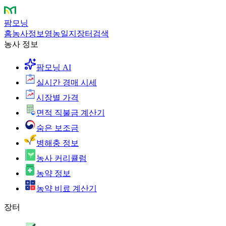
팜모닝
홈
농사정보
영농일지
장터
검색
농사 정보
팜모닝 AI
실시간 경매 시세
시장별 가격
면적 직불금 계산기
숨은 보조금
병해충 정보
농사 커리큘럼
농약 정보
농약 비료 계산기
장터