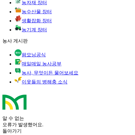
농자재 장터
농수산물 장터
생활잡화 장터
농기계 장터
농사 게시판
팜모닝공식
매일매일 농사공부
농사, 무엇이든 물어보세요
이웃들의 병해충 소식
알 수 없는
오류가 발생했어요.
돌아가기