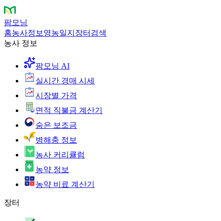
팜모닝
홈
농사정보
영농일지
장터
검색
농사 정보
팜모닝 AI
실시간 경매 시세
시장별 가격
면적 직불금 계산기
숨은 보조금
병해충 정보
농사 커리큘럼
농약 정보
농약 비료 계산기
장터