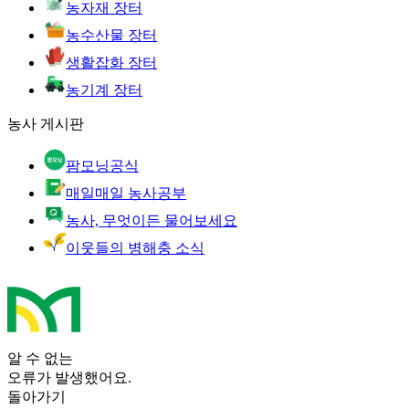
농자재 장터
농수산물 장터
생활잡화 장터
농기계 장터
농사 게시판
팜모닝공식
매일매일 농사공부
농사, 무엇이든 물어보세요
이웃들의 병해충 소식
알 수 없는
오류가 발생했어요.
돌아가기