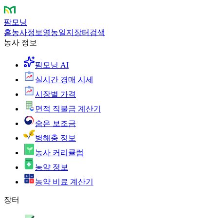
팜모닝
홈
농사정보
영농일지
장터
검색
농사 정보
팜모닝 AI
실시간 경매 시세
시장별 가격
면적 직불금 계산기
숨은 보조금
병해충 정보
농사 커리큘럼
농약 정보
농약 비료 계산기
장터