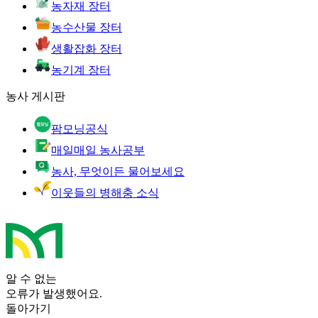
농자재 장터
농수산물 장터
생활잡화 장터
농기계 장터
농사 게시판
팜모닝공식
매일매일 농사공부
농사, 무엇이든 물어보세요
이웃들의 병해충 소식
알 수 없는
오류가 발생했어요.
돌아가기