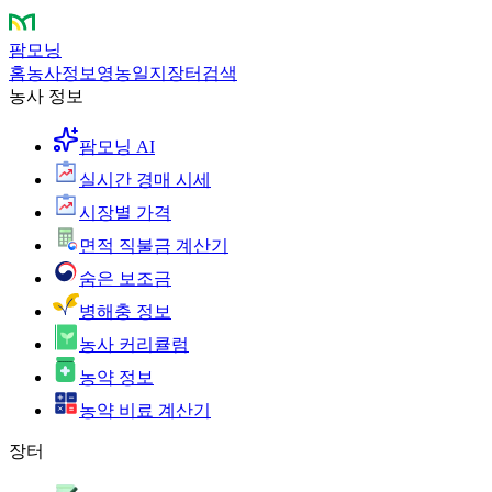
팜모닝
홈
농사정보
영농일지
장터
검색
농사 정보
팜모닝 AI
실시간 경매 시세
시장별 가격
면적 직불금 계산기
숨은 보조금
병해충 정보
농사 커리큘럼
농약 정보
농약 비료 계산기
장터