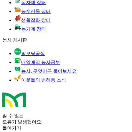
농자재 장터
농수산물 장터
생활잡화 장터
농기계 장터
농사 게시판
팜모닝공식
매일매일 농사공부
농사, 무엇이든 물어보세요
이웃들의 병해충 소식
알 수 없는
오류가 발생했어요.
돌아가기