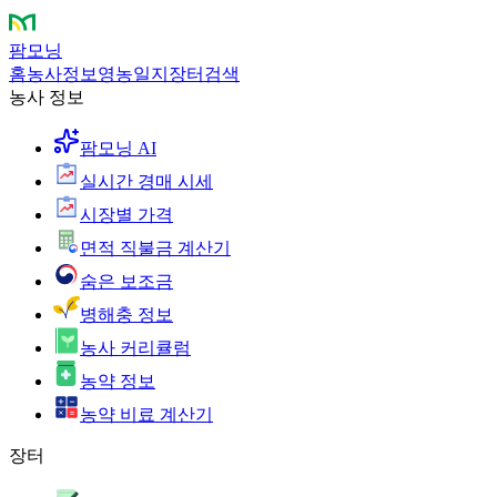
팜모닝
홈
농사정보
영농일지
장터
검색
농사 정보
팜모닝 AI
실시간 경매 시세
시장별 가격
면적 직불금 계산기
숨은 보조금
병해충 정보
농사 커리큘럼
농약 정보
농약 비료 계산기
장터