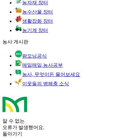
농자재 장터
농수산물 장터
생활잡화 장터
농기계 장터
농사 게시판
팜모닝공식
매일매일 농사공부
농사, 무엇이든 물어보세요
이웃들의 병해충 소식
알 수 없는
오류가 발생했어요.
돌아가기