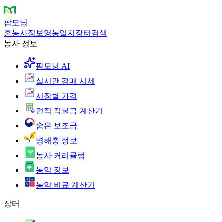
팜모닝
홈
농사정보
영농일지
장터
검색
농사 정보
팜모닝 AI
실시간 경매 시세
시장별 가격
면적 직불금 계산기
숨은 보조금
병해충 정보
농사 커리큘럼
농약 정보
농약 비료 계산기
장터