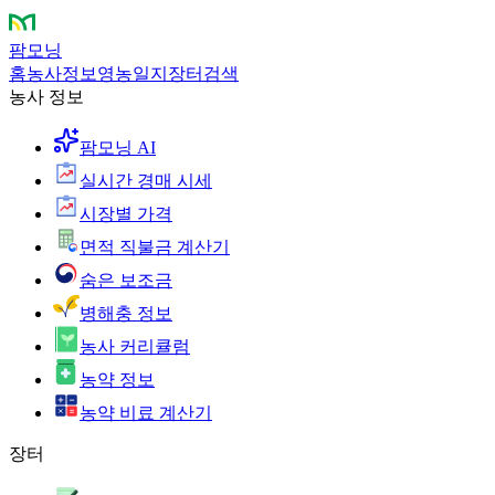
팜모닝
홈
농사정보
영농일지
장터
검색
농사 정보
팜모닝 AI
실시간 경매 시세
시장별 가격
면적 직불금 계산기
숨은 보조금
병해충 정보
농사 커리큘럼
농약 정보
농약 비료 계산기
장터