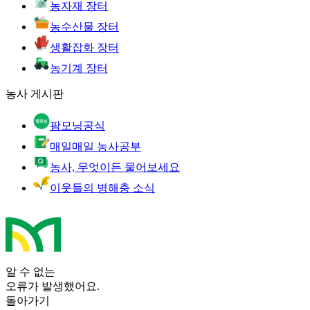
농자재 장터
농수산물 장터
생활잡화 장터
농기계 장터
농사 게시판
팜모닝공식
매일매일 농사공부
농사, 무엇이든 물어보세요
이웃들의 병해충 소식
알 수 없는
오류가 발생했어요.
돌아가기