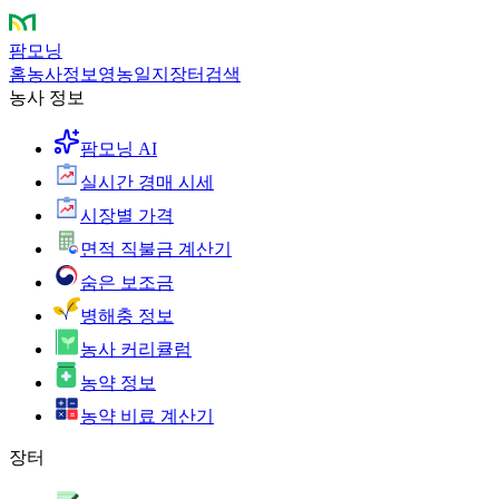
팜모닝
홈
농사정보
영농일지
장터
검색
농사 정보
팜모닝 AI
실시간 경매 시세
시장별 가격
면적 직불금 계산기
숨은 보조금
병해충 정보
농사 커리큘럼
농약 정보
농약 비료 계산기
장터