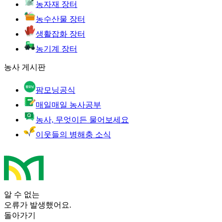
농자재 장터
농수산물 장터
생활잡화 장터
농기계 장터
농사 게시판
팜모닝공식
매일매일 농사공부
농사, 무엇이든 물어보세요
이웃들의 병해충 소식
알 수 없는
오류가 발생했어요.
돌아가기