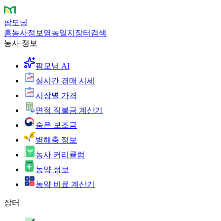
팜모닝
홈
농사정보
영농일지
장터
검색
농사 정보
팜모닝 AI
실시간 경매 시세
시장별 가격
면적 직불금 계산기
숨은 보조금
병해충 정보
농사 커리큘럼
농약 정보
농약 비료 계산기
장터