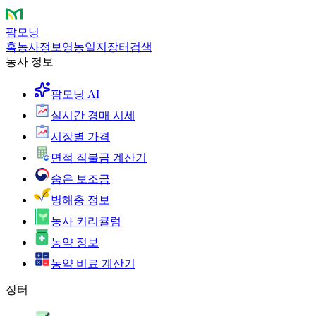
팜모닝
홈
농사정보
영농일지
장터
검색
농사 정보
팜모닝 AI
실시간 경매 시세
시장별 가격
면적 직불금 계산기
숨은 보조금
병해충 정보
농사 커리큘럼
농약 정보
농약 비료 계산기
장터