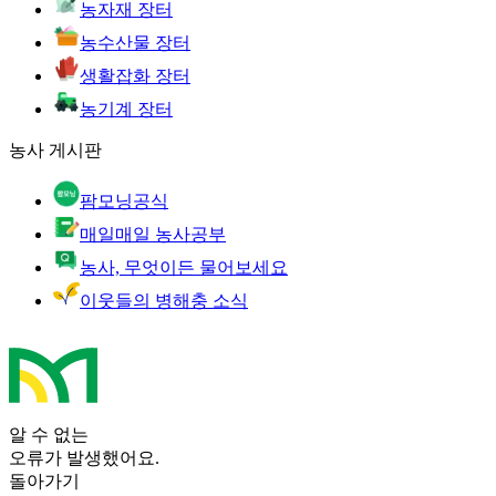
농자재 장터
농수산물 장터
생활잡화 장터
농기계 장터
농사 게시판
팜모닝공식
매일매일 농사공부
농사, 무엇이든 물어보세요
이웃들의 병해충 소식
알 수 없는
오류가 발생했어요.
돌아가기