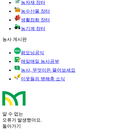
농자재 장터
농수산물 장터
생활잡화 장터
농기계 장터
농사 게시판
팜모닝공식
매일매일 농사공부
농사, 무엇이든 물어보세요
이웃들의 병해충 소식
알 수 없는
오류가 발생했어요.
돌아가기