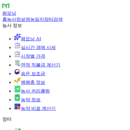
팜모닝
홈
농사정보
영농일지
장터
검색
농사 정보
팜모닝 AI
실시간 경매 시세
시장별 가격
면적 직불금 계산기
숨은 보조금
병해충 정보
농사 커리큘럼
농약 정보
농약 비료 계산기
장터