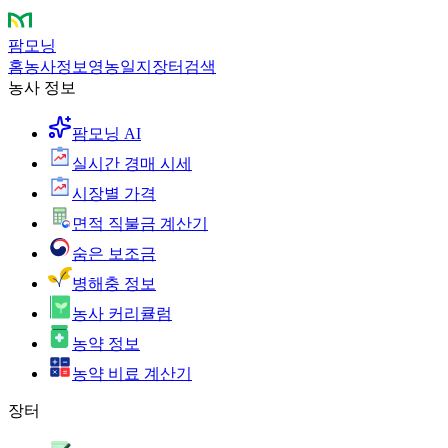
팜모닝
홈
농사정보
영농일지
장터
검색
농사 정보
팜모닝 AI
실시간 경매 시세
시장별 가격
면적 직불금 계산기
숨은 보조금
병해충 정보
농사 커리큘럼
농약 정보
농약 비료 계산기
장터