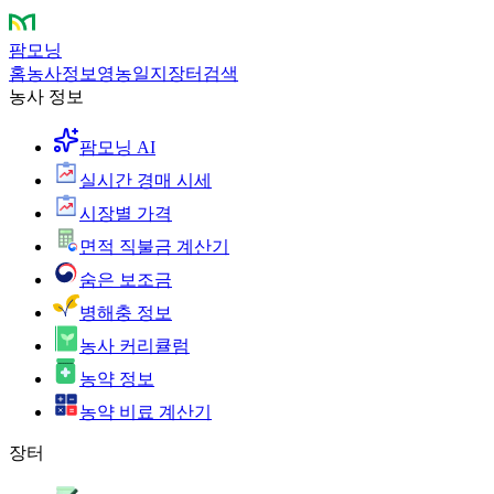
팜모닝
홈
농사정보
영농일지
장터
검색
농사 정보
팜모닝 AI
실시간 경매 시세
시장별 가격
면적 직불금 계산기
숨은 보조금
병해충 정보
농사 커리큘럼
농약 정보
농약 비료 계산기
장터