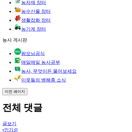
농자재 장터
농수산물 장터
생활잡화 장터
농기계 장터
농사 게시판
팜모닝공식
매일매일 농사공부
농사, 무엇이든 물어보세요
이웃들의 병해충 소식
이전 페이지
전체 댓글
글보기
•
인기순