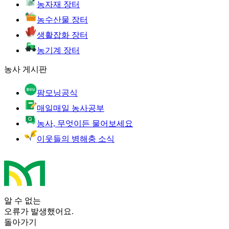
농자재 장터
농수산물 장터
생활잡화 장터
농기계 장터
농사 게시판
팜모닝공식
매일매일 농사공부
농사, 무엇이든 물어보세요
이웃들의 병해충 소식
알 수 없는
오류가 발생했어요.
돌아가기