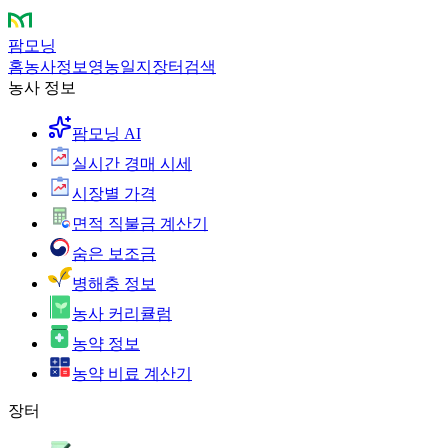
팜모닝
홈
농사정보
영농일지
장터
검색
농사 정보
팜모닝 AI
실시간 경매 시세
시장별 가격
면적 직불금 계산기
숨은 보조금
병해충 정보
농사 커리큘럼
농약 정보
농약 비료 계산기
장터