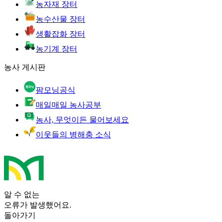
농자재 장터
농수산물 장터
생활잡화 장터
농기계 장터
농사 게시판
팜모닝공식
매일매일 농사공부
농사, 무엇이든 물어보세요
이웃들의 병해충 소식
알 수 없는
오류가 발생했어요.
돌아가기