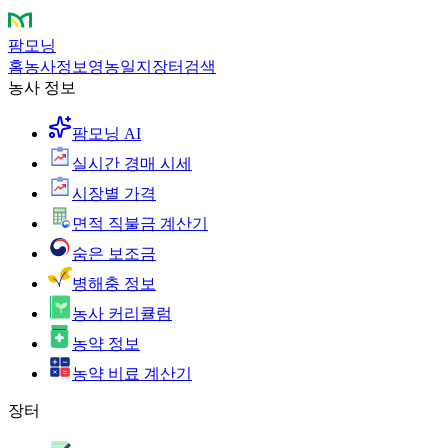
팜모닝
홈
농사정보
영농일지
장터
검색
농사 정보
팜모닝 AI
실시간 경매 시세
시장별 가격
면적 직불금 계산기
숨은 보조금
병해충 정보
농사 커리큘럼
농약 정보
농약 비료 계산기
장터