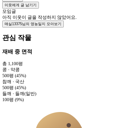
이웃에게 글 남기기
모임글
아직 이웃이 글을 작성하지 않았어요.
매실13375님의 영농일지 모아보기
관심 작물
재배 중 면적
총 1,100평
콩 · 약콩
500평
(45%)
참깨 · 국산
500평
(45%)
들깨 · 들깨(일반)
100평
(9%)