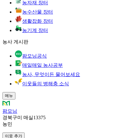
농자재 장터
농수산물 장터
생활잡화 장터
농기계 장터
농사 게시판
팜모닝공식
매일매일 농사공부
농사, 무엇이든 물어보세요
이웃들의 병해충 소식
메뉴
팜모닝
경북구미 매실13375
농민
이웃 추가