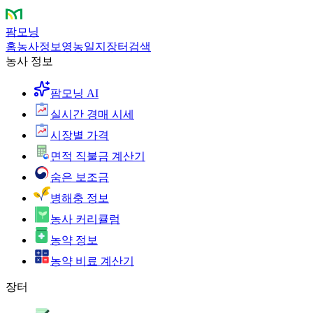
팜모닝
홈
농사정보
영농일지
장터
검색
농사 정보
팜모닝 AI
실시간 경매 시세
시장별 가격
면적 직불금 계산기
숨은 보조금
병해충 정보
농사 커리큘럼
농약 정보
농약 비료 계산기
장터