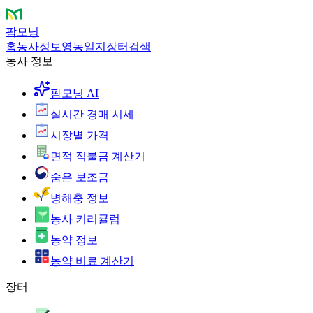
팜모닝
홈
농사정보
영농일지
장터
검색
농사 정보
팜모닝 AI
실시간 경매 시세
시장별 가격
면적 직불금 계산기
숨은 보조금
병해충 정보
농사 커리큘럼
농약 정보
농약 비료 계산기
장터