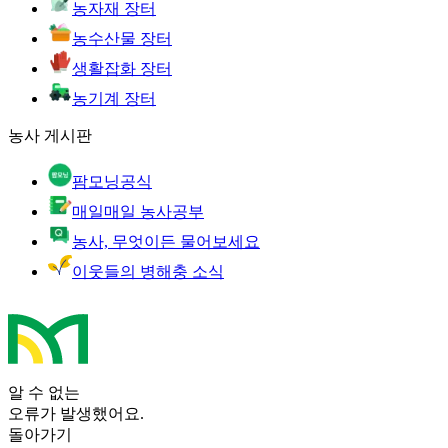
농자재 장터
농수산물 장터
생활잡화 장터
농기계 장터
농사 게시판
팜모닝공식
매일매일 농사공부
농사, 무엇이든 물어보세요
이웃들의 병해충 소식
알 수 없는
오류가 발생했어요.
돌아가기