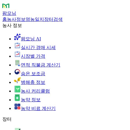
팜모닝
홈
농사정보
영농일지
장터
검색
농사 정보
팜모닝 AI
실시간 경매 시세
시장별 가격
면적 직불금 계산기
숨은 보조금
병해충 정보
농사 커리큘럼
농약 정보
농약 비료 계산기
장터