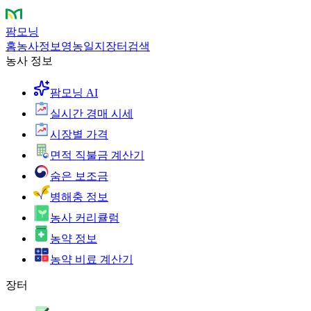
팜모닝
홈
농사정보
영농일지
장터
검색
농사 정보
팜모닝 AI
실시간 경매 시세
시장별 가격
면적 직불금 계산기
숨은 보조금
병해충 정보
농사 커리큘럼
농약 정보
농약 비료 계산기
장터