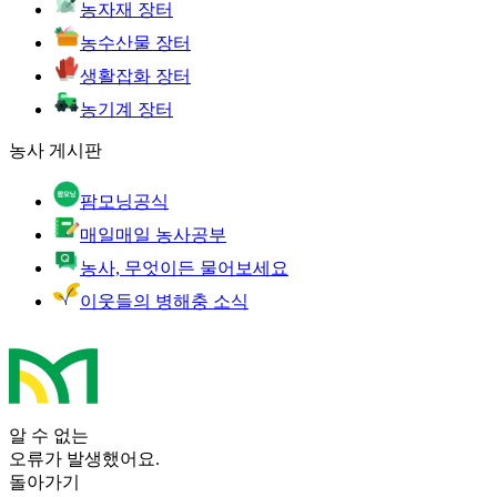
농자재 장터
농수산물 장터
생활잡화 장터
농기계 장터
농사 게시판
팜모닝공식
매일매일 농사공부
농사, 무엇이든 물어보세요
이웃들의 병해충 소식
알 수 없는
오류가 발생했어요.
돌아가기