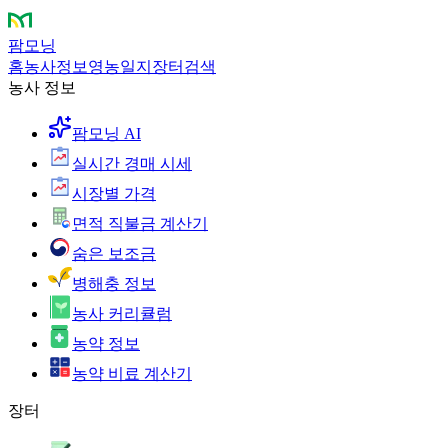
팜모닝
홈
농사정보
영농일지
장터
검색
농사 정보
팜모닝 AI
실시간 경매 시세
시장별 가격
면적 직불금 계산기
숨은 보조금
병해충 정보
농사 커리큘럼
농약 정보
농약 비료 계산기
장터