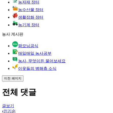
농자재 장터
농수산물 장터
생활잡화 장터
농기계 장터
농사 게시판
팜모닝공식
매일매일 농사공부
농사, 무엇이든 물어보세요
이웃들의 병해충 소식
이전 페이지
전체 댓글
글보기
•
인기순