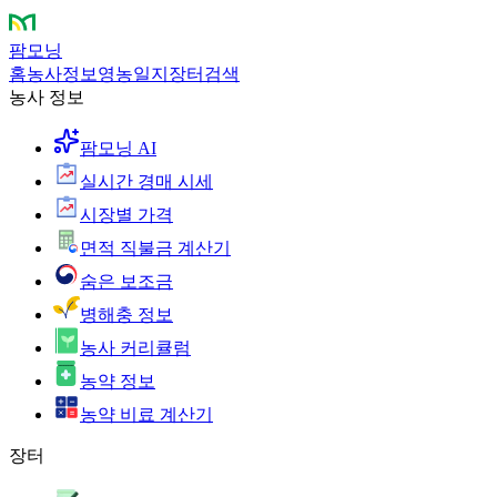
팜모닝
홈
농사정보
영농일지
장터
검색
농사 정보
팜모닝 AI
실시간 경매 시세
시장별 가격
면적 직불금 계산기
숨은 보조금
병해충 정보
농사 커리큘럼
농약 정보
농약 비료 계산기
장터