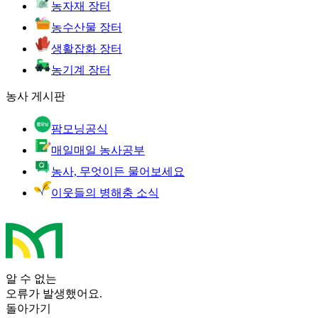
농자재 장터
농수산물 장터
생활잡화 장터
농기계 장터
농사 게시판
팜모닝공식
매일매일 농사공부
농사, 무엇이든 물어보세요
이웃들의 병해충 소식
알 수 없는
오류가 발생했어요.
돌아가기