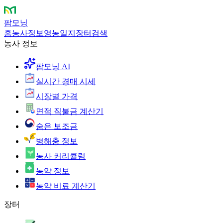
팜모닝
홈
농사정보
영농일지
장터
검색
농사 정보
팜모닝 AI
실시간 경매 시세
시장별 가격
면적 직불금 계산기
숨은 보조금
병해충 정보
농사 커리큘럼
농약 정보
농약 비료 계산기
장터