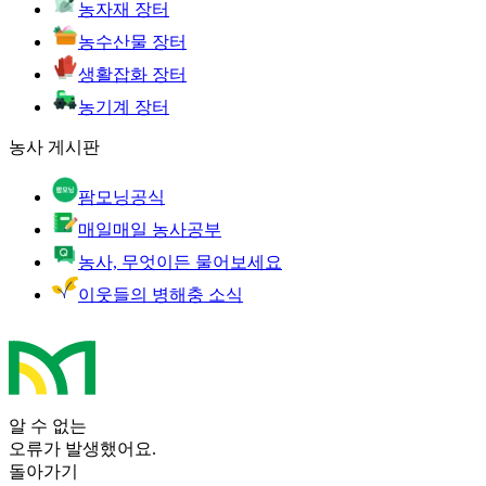
농자재 장터
농수산물 장터
생활잡화 장터
농기계 장터
농사 게시판
팜모닝공식
매일매일 농사공부
농사, 무엇이든 물어보세요
이웃들의 병해충 소식
알 수 없는
오류가 발생했어요.
돌아가기