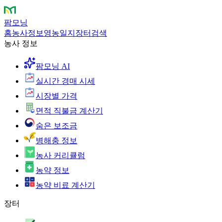
팜모닝
홈
농사정보
영농일지
장터
검색
농사 정보
팜모닝 AI
실시간 경매 시세
시장별 가격
면적 직불금 계산기
숨은 보조금
병해충 정보
농사 커리큘럼
농약 정보
농약 비료 계산기
장터