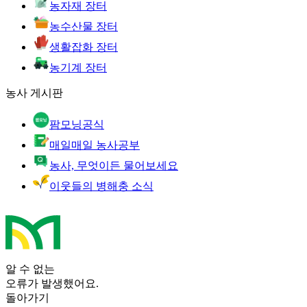
농자재 장터
농수산물 장터
생활잡화 장터
농기계 장터
농사 게시판
팜모닝공식
매일매일 농사공부
농사, 무엇이든 물어보세요
이웃들의 병해충 소식
알 수 없는
오류가 발생했어요.
돌아가기