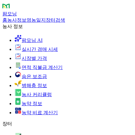
팜모닝
홈
농사정보
영농일지
장터
검색
농사 정보
팜모닝 AI
실시간 경매 시세
시장별 가격
면적 직불금 계산기
숨은 보조금
병해충 정보
농사 커리큘럼
농약 정보
농약 비료 계산기
장터