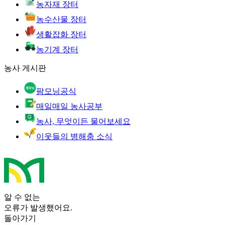
농자재 장터
농수산물 장터
생활잡화 장터
농기계 장터
농사 게시판
팜모닝공식
매일매일 농사공부
농사, 무엇이든 물어보세요
이웃들의 병해충 소식
알 수 없는
오류가 발생했어요.
돌아가기