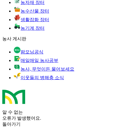
농자재 장터
농수산물 장터
생활잡화 장터
농기계 장터
농사 게시판
팜모닝공식
매일매일 농사공부
농사, 무엇이든 물어보세요
이웃들의 병해충 소식
알 수 없는
오류가 발생했어요.
돌아가기