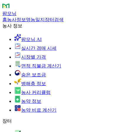
팜모닝
홈
농사정보
영농일지
장터
검색
농사 정보
팜모닝 AI
실시간 경매 시세
시장별 가격
면적 직불금 계산기
숨은 보조금
병해충 정보
농사 커리큘럼
농약 정보
농약 비료 계산기
장터