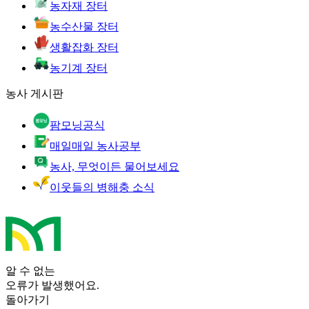
농자재 장터
농수산물 장터
생활잡화 장터
농기계 장터
농사 게시판
팜모닝공식
매일매일 농사공부
농사, 무엇이든 물어보세요
이웃들의 병해충 소식
알 수 없는
오류가 발생했어요.
돌아가기