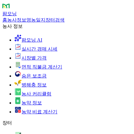
팜모닝
홈
농사정보
영농일지
장터
검색
농사 정보
팜모닝 AI
실시간 경매 시세
시장별 가격
면적 직불금 계산기
숨은 보조금
병해충 정보
농사 커리큘럼
농약 정보
농약 비료 계산기
장터