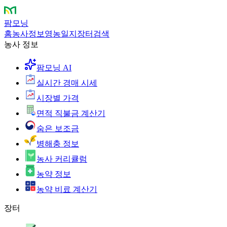
팜모닝
홈
농사정보
영농일지
장터
검색
농사 정보
팜모닝 AI
실시간 경매 시세
시장별 가격
면적 직불금 계산기
숨은 보조금
병해충 정보
농사 커리큘럼
농약 정보
농약 비료 계산기
장터