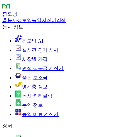
팜모닝
홈
농사정보
영농일지
장터
검색
농사 정보
팜모닝 AI
실시간 경매 시세
시장별 가격
면적 직불금 계산기
숨은 보조금
병해충 정보
농사 커리큘럼
농약 정보
농약 비료 계산기
장터