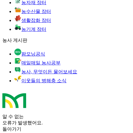
농자재 장터
농수산물 장터
생활잡화 장터
농기계 장터
농사 게시판
팜모닝공식
매일매일 농사공부
농사, 무엇이든 물어보세요
이웃들의 병해충 소식
알 수 없는
오류가 발생했어요.
돌아가기