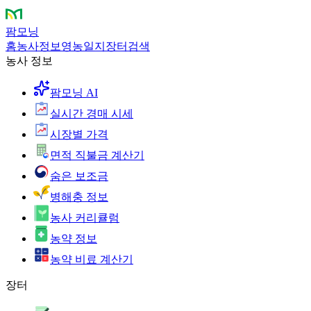
팜모닝
홈
농사정보
영농일지
장터
검색
농사 정보
팜모닝 AI
실시간 경매 시세
시장별 가격
면적 직불금 계산기
숨은 보조금
병해충 정보
농사 커리큘럼
농약 정보
농약 비료 계산기
장터