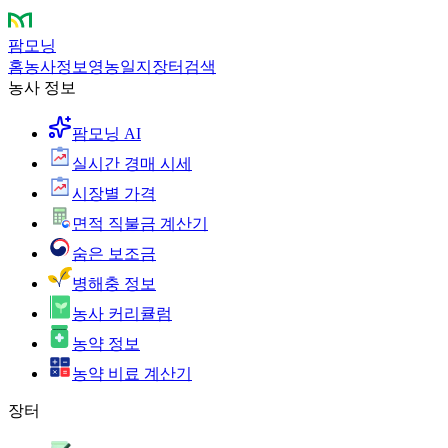
팜모닝
홈
농사정보
영농일지
장터
검색
농사 정보
팜모닝 AI
실시간 경매 시세
시장별 가격
면적 직불금 계산기
숨은 보조금
병해충 정보
농사 커리큘럼
농약 정보
농약 비료 계산기
장터