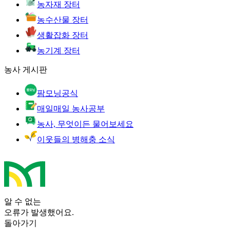
농자재 장터
농수산물 장터
생활잡화 장터
농기계 장터
농사 게시판
팜모닝공식
매일매일 농사공부
농사, 무엇이든 물어보세요
이웃들의 병해충 소식
알 수 없는
오류가 발생했어요.
돌아가기