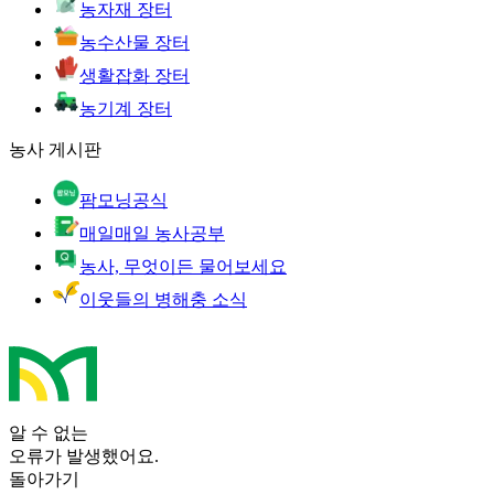
농자재 장터
농수산물 장터
생활잡화 장터
농기계 장터
농사 게시판
팜모닝공식
매일매일 농사공부
농사, 무엇이든 물어보세요
이웃들의 병해충 소식
알 수 없는
오류가 발생했어요.
돌아가기