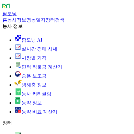
팜모닝
홈
농사정보
영농일지
장터
검색
농사 정보
팜모닝 AI
실시간 경매 시세
시장별 가격
면적 직불금 계산기
숨은 보조금
병해충 정보
농사 커리큘럼
농약 정보
농약 비료 계산기
장터