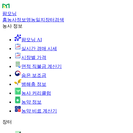
팜모닝
홈
농사정보
영농일지
장터
검색
농사 정보
팜모닝 AI
실시간 경매 시세
시장별 가격
면적 직불금 계산기
숨은 보조금
병해충 정보
농사 커리큘럼
농약 정보
농약 비료 계산기
장터