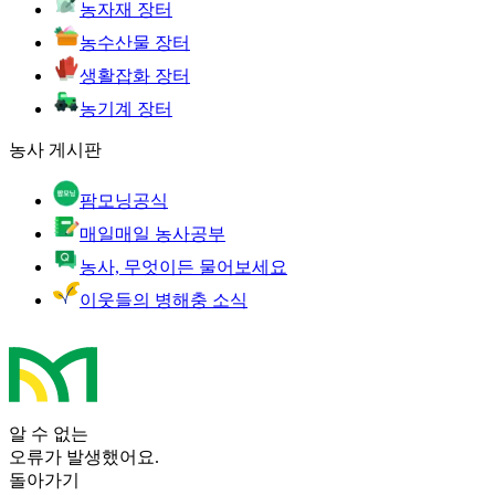
농자재 장터
농수산물 장터
생활잡화 장터
농기계 장터
농사 게시판
팜모닝공식
매일매일 농사공부
농사, 무엇이든 물어보세요
이웃들의 병해충 소식
알 수 없는
오류가 발생했어요.
돌아가기