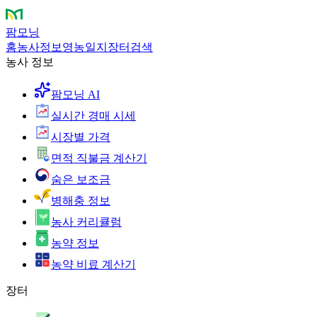
팜모닝
홈
농사정보
영농일지
장터
검색
농사 정보
팜모닝 AI
실시간 경매 시세
시장별 가격
면적 직불금 계산기
숨은 보조금
병해충 정보
농사 커리큘럼
농약 정보
농약 비료 계산기
장터