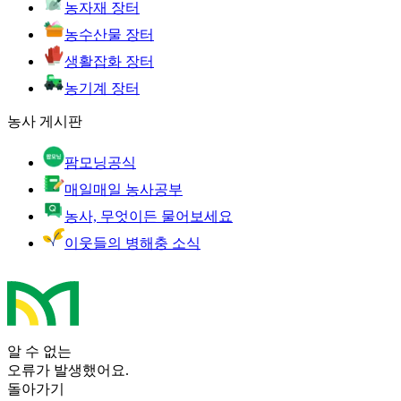
농자재 장터
농수산물 장터
생활잡화 장터
농기계 장터
농사 게시판
팜모닝공식
매일매일 농사공부
농사, 무엇이든 물어보세요
이웃들의 병해충 소식
알 수 없는
오류가 발생했어요.
돌아가기