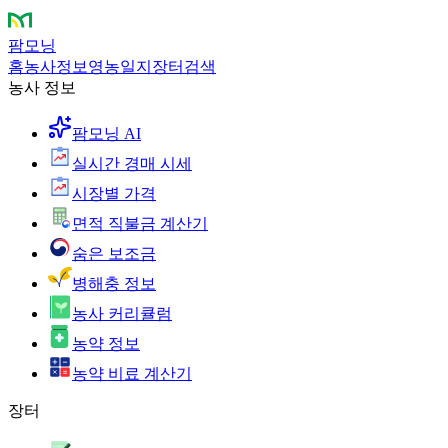
팜모닝
홈
농사정보
영농일지
장터
검색
농사 정보
팜모닝 AI
실시간 경매 시세
시장별 가격
면적 직불금 계산기
숨은 보조금
병해충 정보
농사 커리큘럼
농약 정보
농약 비료 계산기
장터