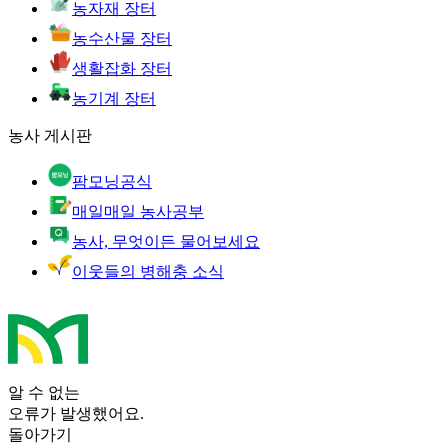
농자재 장터
농수산물 장터
생활잡화 장터
농기계 장터
농사 게시판
팜모닝공식
매일매일 농사공부
농사, 무엇이든 물어보세요
이웃들의 병해충 소식
알 수 없는
오류가 발생했어요.
돌아가기