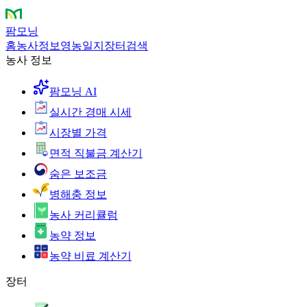
팜모닝
홈
농사정보
영농일지
장터
검색
농사 정보
팜모닝 AI
실시간 경매 시세
시장별 가격
면적 직불금 계산기
숨은 보조금
병해충 정보
농사 커리큘럼
농약 정보
농약 비료 계산기
장터