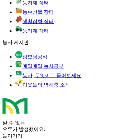
농자재 장터
농수산물 장터
생활잡화 장터
농기계 장터
농사 게시판
팜모닝공식
매일매일 농사공부
농사, 무엇이든 물어보세요
이웃들의 병해충 소식
알 수 없는
오류가 발생했어요.
돌아가기