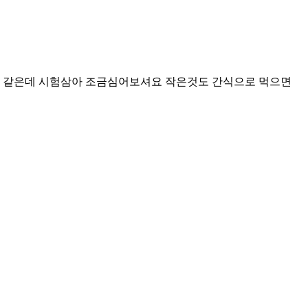
 같은데 시험삼아 조금심어보셔요 작은것도 간식으로 먹으면