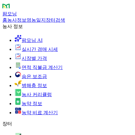
팜모닝
홈
농사정보
영농일지
장터
검색
농사 정보
팜모닝 AI
실시간 경매 시세
시장별 가격
면적 직불금 계산기
숨은 보조금
병해충 정보
농사 커리큘럼
농약 정보
농약 비료 계산기
장터