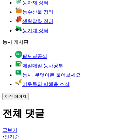
농자재 장터
농수산물 장터
생활잡화 장터
농기계 장터
농사 게시판
팜모닝공식
매일매일 농사공부
농사, 무엇이든 물어보세요
이웃들의 병해충 소식
이전 페이지
전체 댓글
글보기
•
인기순