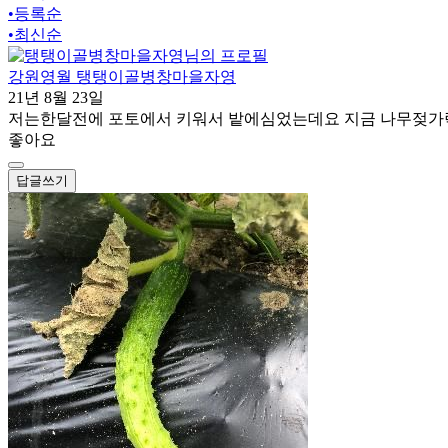
•
등록순
•
최신순
강원영월 탱탱이골병창마을자영
21년 8월 23일
저는한달전에 포토에서 키워서 밭에심었는데요 지금 나무젖가
좋아요
답글쓰기