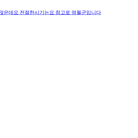
이많은데요 전절한시기는요 참고로 영월군입니다