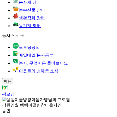
농자재 장터
농수산물 장터
생활잡화 장터
농기계 장터
농사 게시판
팜모닝공식
매일매일 농사공부
농사, 무엇이든 물어보세요
이웃들의 병해충 소식
메뉴
팜모닝
강원영월 탱탱이골병창마을자영
농민