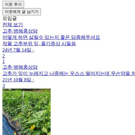
이웃 추가
이웃에게 글 남기기
모임글
전체 보기
고추
·
병해충상담
어떻게 하면 살릴수 있는지 좋은 답좀해주셔요
작물
고추
부위
잎, 줄기
증상
시들음
24년 7월 14일
·
2
1
고추
·
병해충상담
고추가 잎이 누래지고 나중에는 우스스 떨어지는데 무슨약을 
21년 10월 8일
·
3