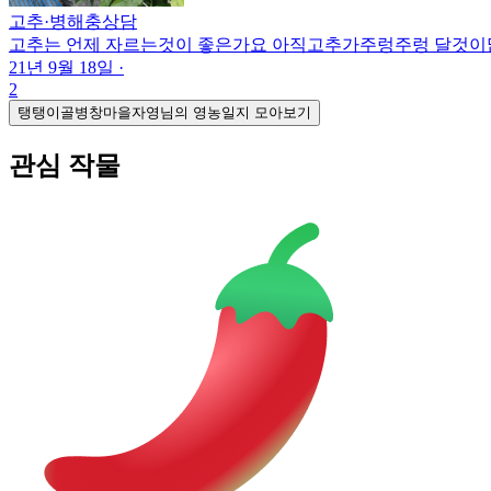
고추
·
병해충상담
고추는 언제 자르는것이 좋은가요 아직고추가주렁주렁 달것
21년 9월 18일
·
2
탱탱이골병창마을자영님의 영농일지 모아보기
관심 작물