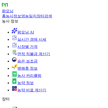
팜모닝
홈
농사정보
영농일지
장터
검색
농사 정보
팜모닝 AI
실시간 경매 시세
시장별 가격
면적 직불금 계산기
숨은 보조금
병해충 정보
농사 커리큘럼
농약 정보
농약 비료 계산기
장터