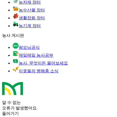
농자재 장터
농수산물 장터
생활잡화 장터
농기계 장터
농사 게시판
팜모닝공식
매일매일 농사공부
농사, 무엇이든 물어보세요
이웃들의 병해충 소식
알 수 없는
오류가 발생했어요.
돌아가기