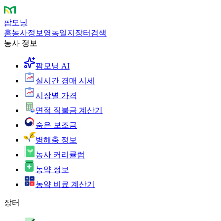
팜모닝
홈
농사정보
영농일지
장터
검색
농사 정보
팜모닝 AI
실시간 경매 시세
시장별 가격
면적 직불금 계산기
숨은 보조금
병해충 정보
농사 커리큘럼
농약 정보
농약 비료 계산기
장터