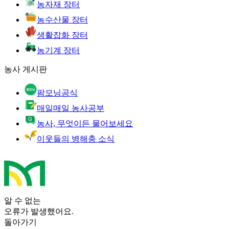
농자재 장터
농수산물 장터
생활잡화 장터
농기계 장터
농사 게시판
팜모닝공식
매일매일 농사공부
농사, 무엇이든 물어보세요
이웃들의 병해충 소식
알 수 없는
오류가 발생했어요.
돌아가기