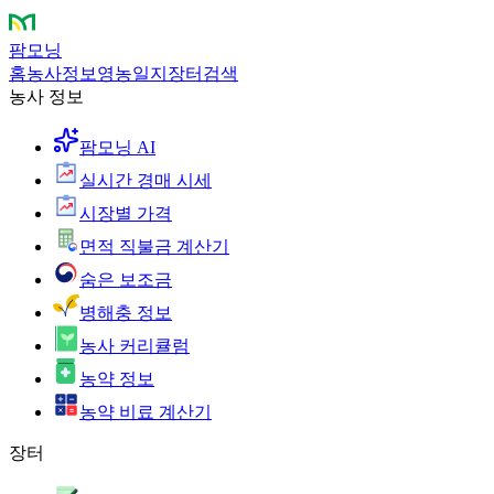
팜모닝
홈
농사정보
영농일지
장터
검색
농사 정보
팜모닝 AI
실시간 경매 시세
시장별 가격
면적 직불금 계산기
숨은 보조금
병해충 정보
농사 커리큘럼
농약 정보
농약 비료 계산기
장터