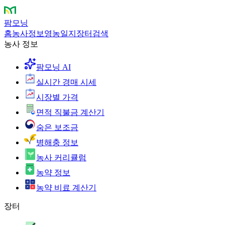
팜모닝
홈
농사정보
영농일지
장터
검색
농사 정보
팜모닝 AI
실시간 경매 시세
시장별 가격
면적 직불금 계산기
숨은 보조금
병해충 정보
농사 커리큘럼
농약 정보
농약 비료 계산기
장터