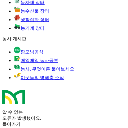
농자재 장터
농수산물 장터
생활잡화 장터
농기계 장터
농사 게시판
팜모닝공식
매일매일 농사공부
농사, 무엇이든 물어보세요
이웃들의 병해충 소식
알 수 없는
오류가 발생했어요.
돌아가기