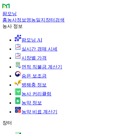
팜모닝
홈
농사정보
영농일지
장터
검색
농사 정보
팜모닝 AI
실시간 경매 시세
시장별 가격
면적 직불금 계산기
숨은 보조금
병해충 정보
농사 커리큘럼
농약 정보
농약 비료 계산기
장터