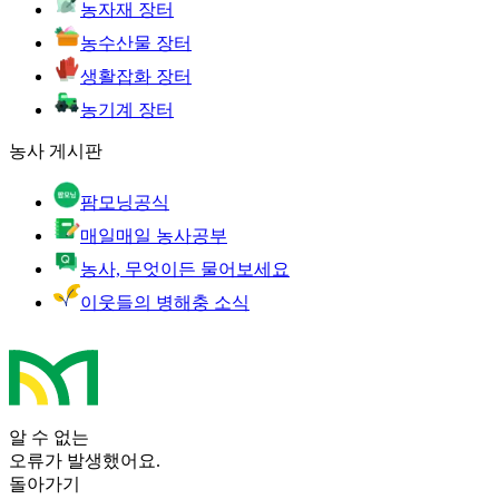
농자재 장터
농수산물 장터
생활잡화 장터
농기계 장터
농사 게시판
팜모닝공식
매일매일 농사공부
농사, 무엇이든 물어보세요
이웃들의 병해충 소식
알 수 없는
오류가 발생했어요.
돌아가기