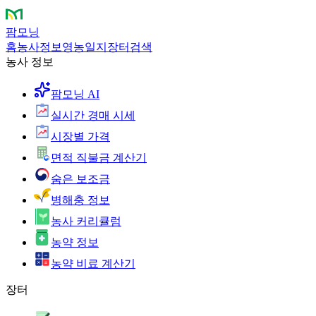
팜모닝
홈
농사정보
영농일지
장터
검색
농사 정보
팜모닝 AI
실시간 경매 시세
시장별 가격
면적 직불금 계산기
숨은 보조금
병해충 정보
농사 커리큘럼
농약 정보
농약 비료 계산기
장터