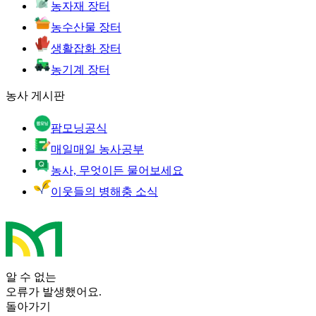
농자재 장터
농수산물 장터
생활잡화 장터
농기계 장터
농사 게시판
팜모닝공식
매일매일 농사공부
농사, 무엇이든 물어보세요
이웃들의 병해충 소식
알 수 없는
오류가 발생했어요.
돌아가기