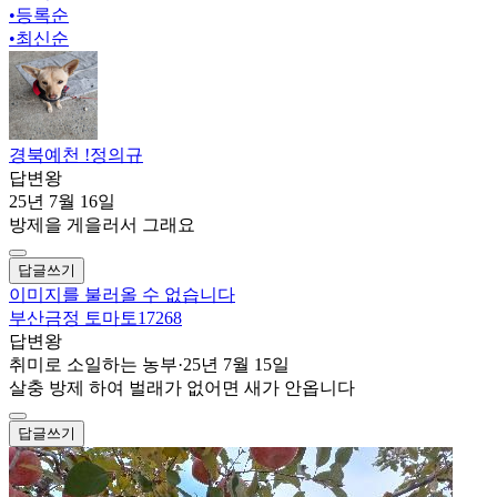
•
등록순
•
최신순
경북예천 !정의규
답변왕
25년 7월 16일
방제을 게을러서 그래요
답글쓰기
이미지를 불러올 수 없습니다
부산금정 토마토17268
답변왕
취미로 소일하는 농부
·
25년 7월 15일
살충 방제 하여 벌래가 없어면 새가 안옵니다
답글쓰기