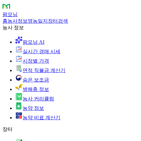
팜모닝
홈
농사정보
영농일지
장터
검색
농사 정보
팜모닝 AI
실시간 경매 시세
시장별 가격
면적 직불금 계산기
숨은 보조금
병해충 정보
농사 커리큘럼
농약 정보
농약 비료 계산기
장터