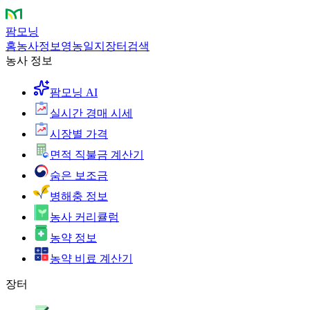
팜모닝
홈
농사정보
영농일지
장터
검색
농사 정보
팜모닝 AI
실시간 경매 시세
시장별 가격
면적 직불금 계산기
숨은 보조금
병해충 정보
농사 커리큘럼
농약 정보
농약 비료 계산기
장터