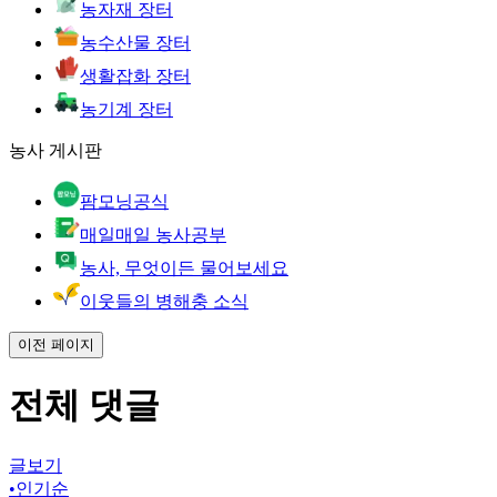
농자재 장터
농수산물 장터
생활잡화 장터
농기계 장터
농사 게시판
팜모닝공식
매일매일 농사공부
농사, 무엇이든 물어보세요
이웃들의 병해충 소식
이전 페이지
전체 댓글
글보기
•
인기순