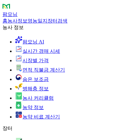
팜모닝
홈
농사정보
영농일지
장터
검색
농사 정보
팜모닝 AI
실시간 경매 시세
시장별 가격
면적 직불금 계산기
숨은 보조금
병해충 정보
농사 커리큘럼
농약 정보
농약 비료 계산기
장터