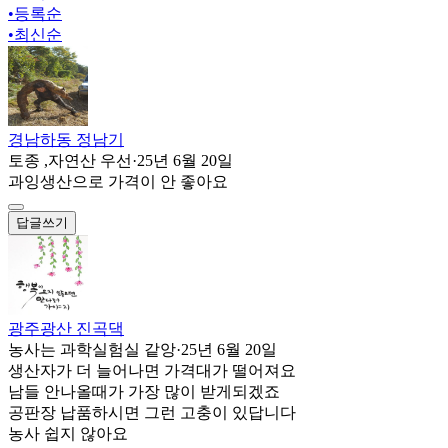
•
등록순
•
최신순
경남하동 정남기
토종 ,자연산 우선
·
25년 6월 20일
과잉생산으로 가격이 안 좋아요
답글쓰기
광주광산 진곡댁
농사는 과학실험실 같앙
·
25년 6월 20일
생산자가 더 늘어나면 가격대가 떨어져요
남들 안나올때가 가장 많이 받게되겠죠
공판장 납품하시면 그런 고충이 있답니다
농사 쉽지 않아요