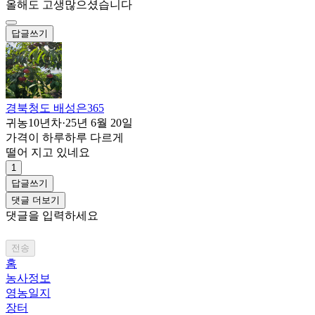
올해도 고생많으셨습니다
답글쓰기
경북청도 배성은365
귀농10년차
·
25년 6월 20일
가격이 하루하루 다르게
떨어 지고 있네요
1
답글쓰기
댓글 더보기
댓글을 입력하세요
전송
홈
농사정보
영농일지
장터