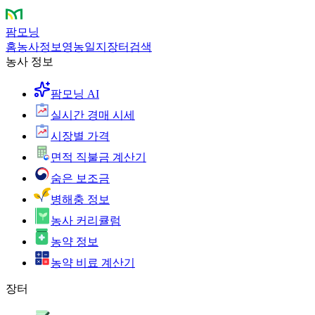
팜모닝
홈
농사정보
영농일지
장터
검색
농사 정보
팜모닝 AI
실시간 경매 시세
시장별 가격
면적 직불금 계산기
숨은 보조금
병해충 정보
농사 커리큘럼
농약 정보
농약 비료 계산기
장터