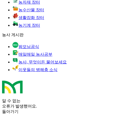
농자재 장터
농수산물 장터
생활잡화 장터
농기계 장터
농사 게시판
팜모닝공식
매일매일 농사공부
농사, 무엇이든 물어보세요
이웃들의 병해충 소식
알 수 없는
오류가 발생했어요.
돌아가기