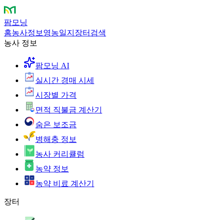
팜모닝
홈
농사정보
영농일지
장터
검색
농사 정보
팜모닝 AI
실시간 경매 시세
시장별 가격
면적 직불금 계산기
숨은 보조금
병해충 정보
농사 커리큘럼
농약 정보
농약 비료 계산기
장터