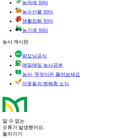
농자재 장터
농수산물 장터
생활잡화 장터
농기계 장터
농사 게시판
팜모닝공식
매일매일 농사공부
농사, 무엇이든 물어보세요
이웃들의 병해충 소식
알 수 없는
오류가 발생했어요.
돌아가기